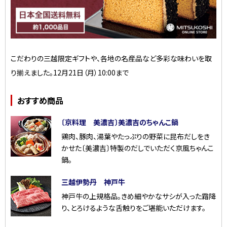
こだわりの三越限定ギフトや、各地の名産品など多彩な味わいを取
り揃えました。12月21日（月）10:00まで
おすすめ商品
〔京料理 美濃吉〕美濃吉のちゃんこ鍋
鶏肉、豚肉、湯葉やたっぷりの野菜に昆布だしをき
かせた〔美濃吉〕特製のだしでいただく京風ちゃんこ
鍋。
三越伊勢丹 神戸牛
神戸牛の上規格品。きめ細やかなサシが入った霜降
り、とろけるような舌触りをご堪能いただけます。