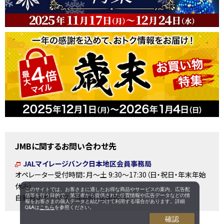
JMBに関するお問い合わせ先
JALマイレージバンク日本地区会員事務局
オペレーター受付時間：月～土 9:30～17:30（日・祝日・年末年始
休み）
このサイトでは、お客さまに適したお得な商品やサービスの案内、広告配
信等を行う目的で、第三者から提供された位置情報や広告データなどの情
自動音声サービス：24時間（年中無休）
報をお客さまの個人データと結びつけて利用する場合があります。詳細
Q&Aは
こちら
を参照ください。
確認