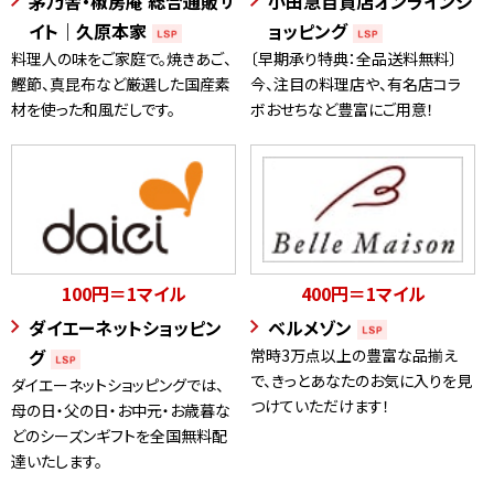
茅乃舎・椒房庵 総合通販サ
小田急百貨店オンラインシ
イト｜久原本家
ョッピング
料理人の味をご家庭で。焼きあご、
〔早期承り特典：全品送料無料〕
鰹節、真昆布など厳選した国産素
今、注目の料理店や、有名店コラ
材を使った和風だしです。
ボおせちなど豊富にご用意！
100円＝1マイル
400円＝1マイル
ダイエーネットショッピン
ベルメゾン
グ
常時3万点以上の豊富な品揃え
で、きっとあなたのお気に入りを見
ダイエーネットショッピングでは、
つけていただけます！
母の日・父の日・お中元・お歳暮な
どのシーズンギフトを全国無料配
達いたします。