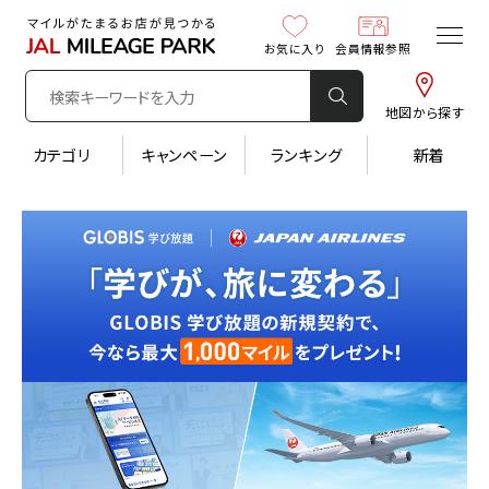
お気に入り
お気に入り
会員情報参照
会員情報参照
地図から探す
地図から探す
カテゴリ
カテゴリ
キャンペーン
キャンペーン
ランキング
ランキング
新着
新着