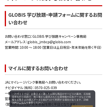
GLOBIS 学び放題・申請フォームに関するお問
い合わせ
お問い合わせ窓口：GLOBIS 学び放題キャンペーン事務局
メールアドレス：globis_jmbcp@globis.com
営業時間：10:00 ～ 18:00（営業日は土日祝日・年末年始を除く平日）
マイルに関するお問い合わせ
JALマイレージバンク事務局へお問い合わせください。
ナビダイヤル（有料）：0570-025-039
一般電話（有料）：03-5460-3939
このサイトでは、お客さまに適したお得な商品やサービスの案内、広告配
信等を行う目的で、第三者から提供された位置情報や広告データなどの情
営業時間：9:30 ～ 17:30
報をお客さまの個人データと結びつけて利用する場合があります。詳細
Q&Aは
こちら
を参照ください。
（営業日は日祝日・年末年始を除く平日となります）