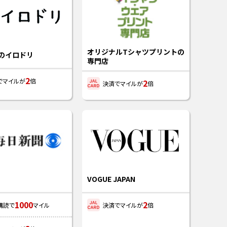
オリジナルTシャツプリントの
のイロドリ
専門店
2
でマイルが
倍
2
決済でマイルが
倍
VOGUE JAPAN
1000
2
購読で
マイル
決済でマイルが
倍