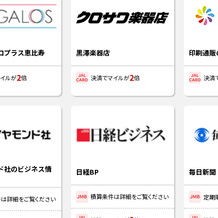
ロプラス恵比寿
黒澤楽器店
印刷通販
2
2
イルが
倍
決済でマイルが
倍
決済
ド社のビジネス情
日経BP
毎日新聞
積算条件は詳細をご覧ください
定期
は詳細をご覧ください