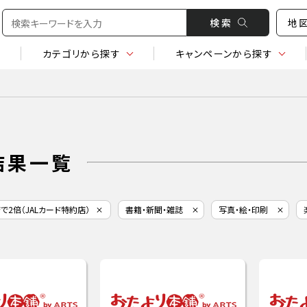
検 索
地
カテゴリ
から探す
キャンペーン
から探す
結果一覧
済で2倍（JALカード特約店）
書籍・新聞・雑誌
写真・絵・印刷