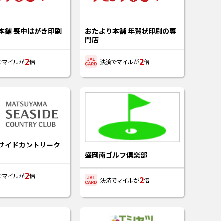
本舗 喪中はがき印刷
おたより本舗 年賀状印刷の専
門店
2
2
でマイルが
倍
決済でマイルが
倍
サイドカントリーク
盛岡南ゴルフ倶楽部
2
でマイルが
倍
2
決済でマイルが
倍