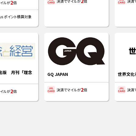
2
決済でマイルが
倍
決済
2
イルが
倍
tatus ポイント積算対象
出版 月刊「理念
GQ JAPAN
世界文化
2
決済でマイルが
倍
決済
2
イルが
倍