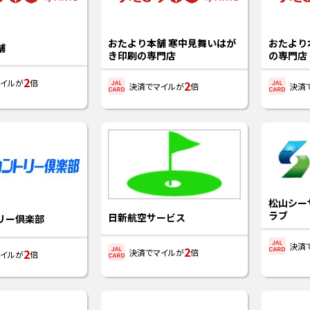
おたより本舗 寒中見舞いはが
おたより
舗
き印刷の専門店
の専門店
2
イルが
倍
2
決済でマイルが
倍
決済
松山シー
ラブ
日新航空サービス
リー倶楽部
決済
2
2
決済でマイルが
倍
イルが
倍