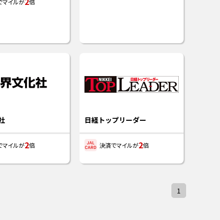
2
でマイルが
倍
社
日経トップリーダー
2
2
でマイルが
倍
決済でマイルが
倍
1