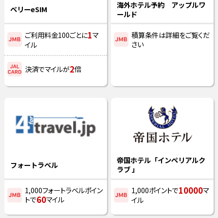
海外ホテル予約 アップルワ
ベリーeSIM
ールド
1
ご利用料金100ごとに
マ
積算条件は詳細をご覧くだ
さい
イル
2
決済でマイルが
倍
帝国ホテル「インペリアルク
フォートラベル
ラブ 」
10000
1,000フォートラベルポイン
1,000ポイントで
マ
60
トで
マイル
イル