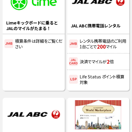
Limeキックボードに乗ると
JAL ABC携帯電話レンタル
JALのマイルがたまる！
積算条件は詳細をご覧くだ
レンタル携帯電話のご利用
200
さい
1台ごとで
マイル
2
決済でマイルが
倍
Life Status ポイント積算
対象