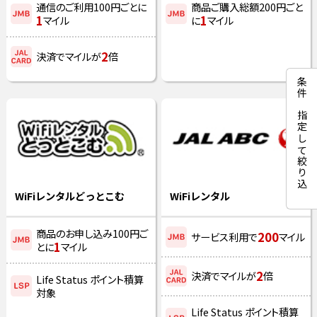
通信のご利用100円ごとに
商品ご購入総額200円ごと
1
1
マイル
に
マイル
2
決済でマイルが
倍
WiFiレンタルどっとこむ
WiFiレンタル
商品のお申し込み100円ご
200
サービス利用で
マイル
1
とに
マイル
2
決済でマイルが
倍
Life Status ポイント積算
対象
Life Status ポイント積算