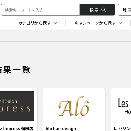
検 索
地
カテゴリ
から探す
キャンペーン
から探す
結果一覧
Impress 蒲田店
Alo hair design
レ セゾン