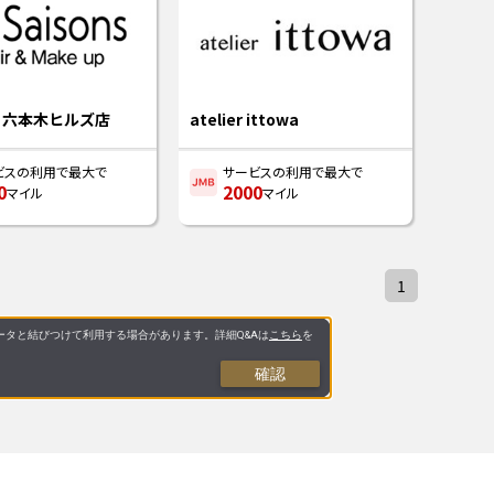
ン 六本木ヒルズ店
atelier ittowa
ビスの利用で最大で
サービスの利用で最大で
0
2000
マイル
マイル
1
タと結びつけて利用する場合があります。詳細Q&Aは
こちら
を
確認