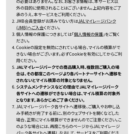
の必要はありません。なお、お客さま情報は、本サービス以
外の目的に使用されることはございません。上記内容をご了
承のうえ、本サービスをご利用ください。
2. JMB会員登録がお済みでない方は
JALマイレージバンク
(JMB)へご入会
ください。
3. 個人情報の保護につきましては「
個人情報の保護
」をご覧く
ださい。
4. Cookieの設定を無効にされている場合、マイルの積算がで
きない場合がございます。必ずCookieを有効にしてからご利
用ください。
5.
JALマイレージパークでの商品購入時、複数回ご購入の場
合は、その都度このページより各パートナーサイトへ遷移を
されないとマイル積算の対象となりません。
6.
システムメンテナンスなどの理由でJALマイレージパーク
各サイトへの遷移ができない場合は、マイル積算の対象外
となります。あらかじめご了承ください。
7. JALマイレージパーク各サイトへ遷移後、ご購入やお申し込
み手続きが完了する前に、別のウェブサイトを開くなどした
場合、正常にマイル積算ができませんのでご注意ください。こ
のような場合には、再度こちらのページからJALマイレージ
パーク各サイトへ遷移しなおして、サービスをご利用くださ