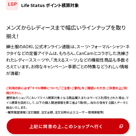
Life Status ポイント積算対象
メンズからレディースまで幅広いラインナップを取り
揃え！
紳士服のAOKI、公式オンライン通販は、スーツ・フォーマル・シャツ・ネ
クタイなどの定番アイテムは、もちろん、CanCamとコラボした洗練さ
れたレディーススーツや、「洗えるスーツ」などの機能性商品も多数そ
ろえています。お得なキャンペーン・季節ごとの特集などうれしい情報
が満載！
ご利用の前に必ず 「マイル積算について」「ご注意・ご案内」をご確認いただき、ご同意の上ご利
用ください。
遷移後のショップにおいてマイル積算対象となる商品購入またはサービス利用をされた場合、マ
イル積算を目的として、以下の個人関連情報を第三者より取得し、当社の保有する個人データと
結合いたします。
・購買履歴情報（注文個数、注文金額、注文日時およびユーザー環境情報等）
上記に同意の上、このショップへ行く