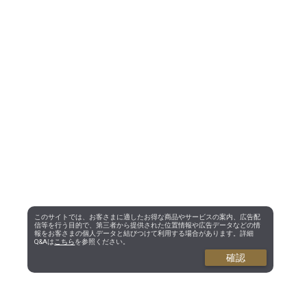
このサイトでは、お客さまに適したお得な商品やサービスの案内、広告配
信等を行う目的で、第三者から提供された位置情報や広告データなどの情
報をお客さまの個人データと結びつけて利用する場合があります。詳細
Q&Aは
こちら
を参照ください。
確認