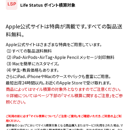
Life Status ポイント積算対象
Apple公式サイトは特典が満載です。すべての製品送
料無料。
Apple公式サイトはさまざまな特典をご用意しています。
（1）すべての製品送料無料
（2）iPad・AirPods・AirTag・Apple Pencil メッセージ刻印無料
（3）Macを簡単にカスタマイズ。
（4）学生・教員価格もあります。
さらにiPad、iPhoneやMacのケースやバックも豊富にご用意。
最短出荷24時間以内。お近くのApple Storeで受け取れます。
商品によってはマイル積算の対象外となりますのでご注意ください。
※詳細についてはページ下部の「マイル積算に関するご注意」をご参
照ください。
ご利用の前に必ず 「マイル積算について」「ご注意・ご案内」をご確認いただき、ご同意の上ご利
用ください。
遷移後のショップにおいてマイル積算対象となる商品購入またはサービス利用をされた場合、マ
イル積算を目的として、以下の個人関連情報を第三者より取得し、当社の保有する個人データと