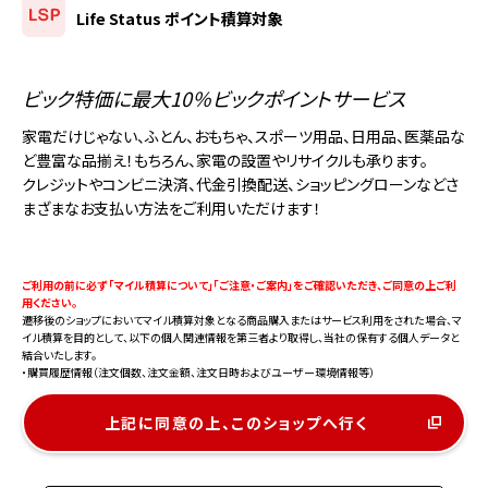
Life Status ポイント積算対象
ビック特価に最大10％ビックポイントサービス
家電だけじゃない、ふとん、おもちゃ、スポーツ用品、日用品、医薬品な
ど豊富な品揃え！もちろん、家電の設置やリサイクルも承ります。
クレジットやコンビニ決済、代金引換配送、ショッピングローンなどさ
まざまなお支払い方法をご利用いただけます！
ご利用の前に必ず 「マイル積算について」「ご注意・ご案内」をご確認いただき、ご同意の上ご利
用ください。
遷移後のショップにおいてマイル積算対象となる商品購入またはサービス利用をされた場合、マ
イル積算を目的として、以下の個人関連情報を第三者より取得し、当社の保有する個人データと
結合いたします。
・購買履歴情報（注文個数、注文金額、注文日時およびユーザー環境情報等）
上記に同意の上、このショップへ行く