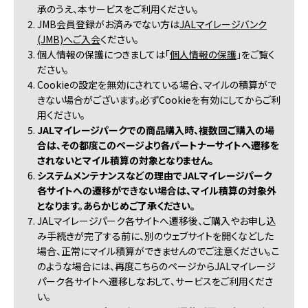
承のうえ、本サービスをご利用ください。
2. JMB会員登録がお済みでない方は
JALマイレージバンク
(JMB)へご入会
ください。
3. 個人情報の保護につきましては「
個人情報の保護
」をご覧く
ださい。
4. Cookieの設定を無効にされている場合、マイルの積算がで
きない場合がございます。必ずCookieを有効にしてからご利
用ください。
5.
JALマイレージパークでの商品購入時、複数回ご購入の場
合は、その都度このページより各パートナーサイトへ遷移を
されないとマイル積算の対象となりません。
6.
システムメンテナンスなどの理由でJALマイレージパーク
各サイトへの遷移ができない場合は、マイル積算の対象外
となります。あらかじめご了承ください。
7. JALマイレージパーク各サイトへ遷移後、ご購入やお申し込
み手続きが完了する前に、別のウェブサイトを開くなどした
場合、正常にマイル積算ができませんのでご注意ください。こ
のような場合には、再度こちらのページからJALマイレージ
パーク各サイトへ遷移しなおして、サービスをご利用くださ
い。