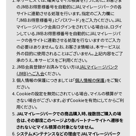
1. 本サービスでは、確実なマイル積算を行うために、お客さま
のJMBお得意様番号を自動的にJALマイレージパークの各
サイトに連動させる処理を行います。指定のご入力欄に
「JMBお得意様番号」と「パスワード」をご入力ください。JAL
マイレージバンク会員ログインをされている場合は、ログイ
ンしているJMBお得意様番号を自動的にJALマイレージパ
ークの各サイトに連動させる処理を行ないますのでご入力
の必要はありません。なお、お客さま情報は、本サービス以
外の目的に使用されることはございません。上記内容をご了
承のうえ、本サービスをご利用ください。
2. JMB会員登録がお済みでない方は
JALマイレージバンク
(JMB)へご入会
ください。
3. 個人情報の保護につきましては「
個人情報の保護
」をご覧く
ださい。
4. Cookieの設定を無効にされている場合、マイルの積算がで
きない場合がございます。必ずCookieを有効にしてからご利
用ください。
5.
JALマイレージパークでの商品購入時、複数回ご購入の場
合は、その都度このページより各パートナーサイトへ遷移を
されないとマイル積算の対象となりません。
6.
システムメンテナンスなどの理由でJALマイレージパーク