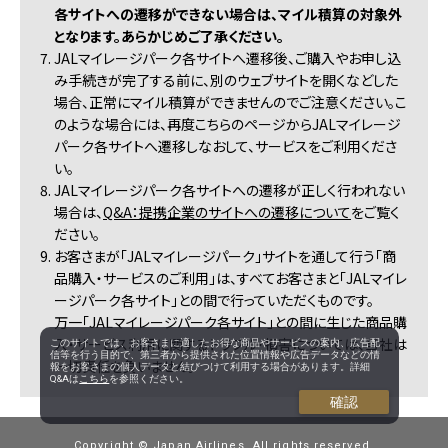
各サイトへの遷移ができない場合は、マイル積算の対象外
となります。あらかじめご了承ください。
7. JALマイレージパーク各サイトへ遷移後、ご購入やお申し込
み手続きが完了する前に、別のウェブサイトを開くなどした
場合、正常にマイル積算ができませんのでご注意ください。こ
のような場合には、再度こちらのページからJALマイレージ
パーク各サイトへ遷移しなおして、サービスをご利用くださ
い。
8. JALマイレージパーク各サイトへの遷移が正しく行われない
場合は、
Q&A：提携企業のサイトへの遷移について
をご覧く
ださい。
9. お客さまが「JALマイレージパーク」サイトを通して行う「商
品購入・サービスのご利用」は、すべてお客さまと「JALマイレ
ージパーク各サイト」との間で行っていただくものです。
万一「JALマイレージパーク各サイト」との間に生じた商品購
入・サービス利用に関するトラブル・損害については、当社は
このサイトでは、お客さまに適したお得な商品やサービスの案内、広告配
信等を行う目的で、第三者から提供された位置情報や広告データなどの情
一切責任を負いません。
報をお客さまの個人データと結びつけて利用する場合があります。詳細
Q&Aは
こちら
を参照ください。
確認
Copyright © Japan Airlines. All rights reserved.