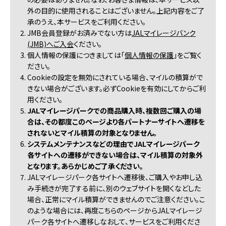
外の目的に使用されることはございません。上記内容をご了
承のうえ、本サービスをご利用ください。
2. JMB会員登録がお済みでない方は
JALマイレージバンク
(JMB)へご入会
ください。
3. 個人情報の保護につきましては「
個人情報の保護
」をご覧く
ださい。
4. Cookieの設定を無効にされている場合、マイルの積算がで
きない場合がございます。必ずCookieを有効にしてからご利
用ください。
5.
JALマイレージパークでの商品購入時、複数回ご購入の場
合は、その都度このページより各パートナーサイトへ遷移を
されないとマイル積算の対象となりません。
6.
システムメンテナンスなどの理由でJALマイレージパーク
各サイトへの遷移ができない場合は、マイル積算の対象外
となります。あらかじめご了承ください。
7. JALマイレージパーク各サイトへ遷移後、ご購入やお申し込
み手続きが完了する前に、別のウェブサイトを開くなどした
場合、正常にマイル積算ができませんのでご注意ください。こ
のような場合には、再度こちらのページからJALマイレージ
パーク各サイトへ遷移しなおして、サービスをご利用くださ