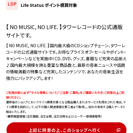
Life Status ポイント積算対象
【 NO MUSIC, NO LIFE. 】タワーレコードの公式通販
サイトです。
【 NO MUSIC, NO LIFE. 】国内最大級のCDショップチェーン、タワーレ
コードの公式通販サイトです。お得なプライスオフ・セールやポイント・
キャンペーンなどを実施中！CD、DVD、グッズ、書籍など充実の品揃え
♪国内最大規模を誇る豊富な商品数と、最新の音楽ニュースや話題
の情報満載の特集など充実したコンテンツで、あなたの音楽生活を
強力にバックアップします！
ご利用の前に必ず 「マイル積算について」「ご注意・ご案内」をご確認いただき、ご同意の上ご利
用ください。
遷移後のショップにおいてマイル積算対象となる商品購入またはサービス利用をされた場合、マ
イル積算を目的として、以下の個人関連情報を第三者より取得し、当社の保有する個人データと
結合いたします。
・購買履歴情報（注文個数、注文金額、注文日時およびユーザー環境情報等）
上記に同意の上、このショップへ行く