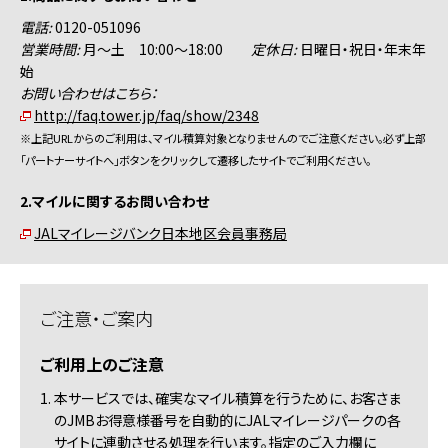
電話:
0120-051096
営業時間:
月～土 10:00～18:00
定休日:
日曜日・祝日・年末年
始
お問い合わせはこちら：
http://faq.tower.jp/faq/show/2348
※上記URLからのご利用は、マイル積算対象となりませんのでご注意ください。必ず上部
「パートナーサイトへ」ボタンをクリックして遷移したサイトでご利用ください。
2.マイルに関するお問い合わせ
JALマイレージバンク日本地区会員事務局
ご注意・ご案内
ご利用上のご注意
1. 本サービスでは、確実なマイル積算を行うために、お客さま
のJMBお得意様番号を自動的にJALマイレージパークの各
サイトに連動させる処理を行います。指定のご入力欄に