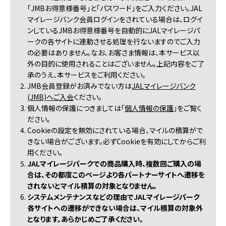
「JMBお得意様番号」と「パスワード」をご入力ください。JAL
マイレージバンク会員ログインをされている場合は、ログイ
ンしているJMBお得意様番号を自動的にJALマイレージパ
ークの各サイトに連動させる処理を行ないますのでご入力
の必要はありません。なお、お客さま情報は、本サービス以
外の目的に使用されることはございません。上記内容をご了
承のうえ、本サービスをご利用ください。
2. JMB会員登録がお済みでない方は
JALマイレージバンク
(JMB)へご入会
ください。
3. 個人情報の保護につきましては「
個人情報の保護
」をご覧く
ださい。
4. Cookieの設定を無効にされている場合、マイルの積算がで
きない場合がございます。必ずCookieを有効にしてからご利
用ください。
5.
JALマイレージパークでの商品購入時、複数回ご購入の場
合は、その都度このページより各パートナーサイトへ遷移を
されないとマイル積算の対象となりません。
6.
システムメンテナンスなどの理由でJALマイレージパーク
各サイトへの遷移ができない場合は、マイル積算の対象外
となります。あらかじめご了承ください。