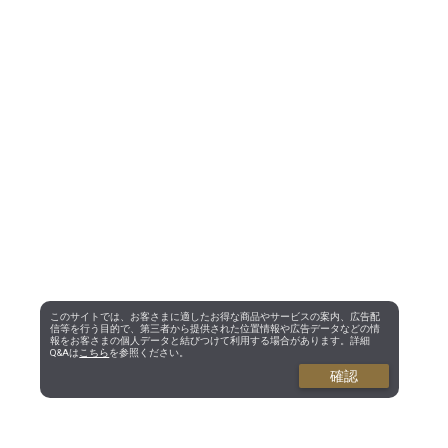
このサイトでは、お客さまに適したお得な商品やサービスの案内、広告配
信等を行う目的で、第三者から提供された位置情報や広告データなどの情
報をお客さまの個人データと結びつけて利用する場合があります。詳細
Q&Aは
こちら
を参照ください。
確認