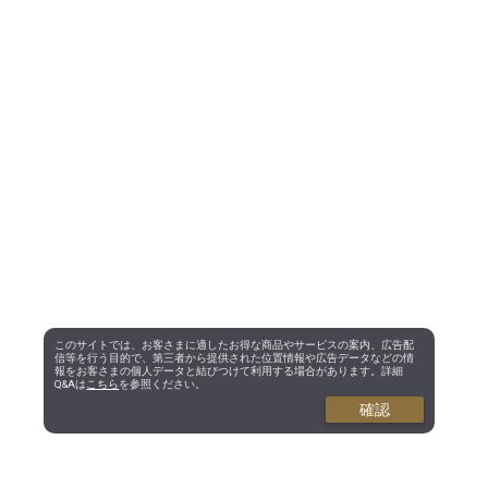
このサイトでは、お客さまに適したお得な商品やサービスの案内、広告配
信等を行う目的で、第三者から提供された位置情報や広告データなどの情
報をお客さまの個人データと結びつけて利用する場合があります。詳細
Q&Aは
こちら
を参照ください。
確認