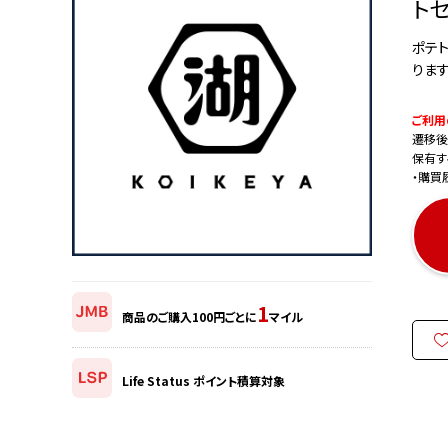
ト
ポテ
ります
ご利用
遷移後
保有す
・購買
1
商品のご購入100円ごとに
マイル
Life Status ポイント積算対象