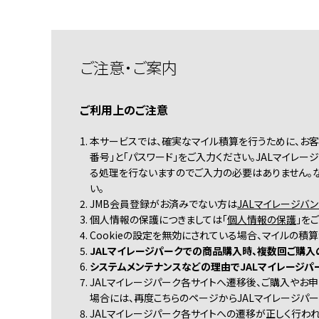
ご注意・ご案内
ご利用上のご注意
1. 本サービスでは、確実なマイル積算を行うために、お
番号」と「パスワード」をご入力ください。JALマイレ
る処理を行ないますのでご入力の必要はありません。
い。
2. JMB会員登録がお済みでない方は
JALマイレージバン
3. 個人情報の保護につきましては「
個人情報の保護
」を
4. Cookieの設定を無効にされている場合、マイルの積
5.
JALマイレージパークでの商品購入時、複数回ご購
6.
システムメンテナンスなどの理由でJALマイレージパ
7. JALマイレージパーク各サイトへ遷移後、ご購入や
場合には、再度こちらのページからJALマイレージパ
8. JALマイレージパーク各サイトへの遷移が正しく行わ