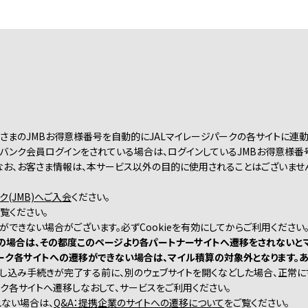
客さまのJMBお得意様番号を自動的にJALマイレージパークの各サイトに連
ージバンク会員ログインをされている場合は、ログインしているJMBお得意様
なお、お客さま情報は、本サービス以外の目的に使用されることはございませ
ク(JMB)へご入会
ください。
ご覧ください。
算ができない場合がございます。必ずCookieを有効にしてからご利用ください
入の場合は、その都度このページより各パートナーサイトへ遷移をされないと
ーク各サイトへの遷移ができない場合は、マイル積算の対象外となります。あ
お申し込み手続きが完了する前に、別のウェブサイトを開くなどした場合、正常
ーク各サイトへ遷移しなおして、サービスをご利用ください。
れない場合は、
Q&A：提携企業のサイトへの遷移について
をご覧ください。