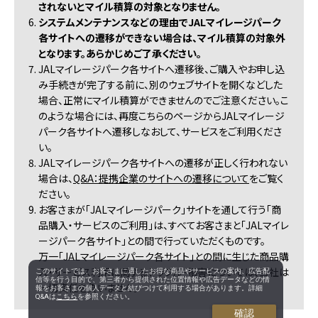
されないとマイル積算の対象となりません。
6.
システムメンテナンスなどの理由でJALマイレージパーク
各サイトへの遷移ができない場合は、マイル積算の対象外
となります。あらかじめご了承ください。
7. JALマイレージパーク各サイトへ遷移後、ご購入やお申し込
み手続きが完了する前に、別のウェブサイトを開くなどした
場合、正常にマイル積算ができませんのでご注意ください。こ
のような場合には、再度こちらのページからJALマイレージ
パーク各サイトへ遷移しなおして、サービスをご利用くださ
い。
8. JALマイレージパーク各サイトへの遷移が正しく行われない
場合は、
Q&A：提携企業のサイトへの遷移について
をご覧く
ださい。
9. お客さまが「JALマイレージパーク」サイトを通して行う「商
品購入・サービスのご利用」は、すべてお客さまと「JALマイレ
ージパーク各サイト」との間で行っていただくものです。
万一「JALマイレージパーク各サイト」との間に生じた商品購
入・サービス利用に関するトラブル・損害については、当社は
このサイトでは、お客さまに適したお得な商品やサービスの案内、広告配
信等を行う目的で、第三者から提供された位置情報や広告データなどの情
一切責任を負いません。
報をお客さまの個人データと結びつけて利用する場合があります。詳細
Q&Aは
こちら
を参照ください。
確認