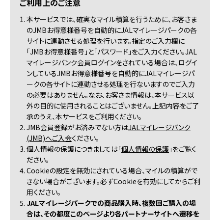
ご利用上のご注意
1. 本サービスでは、確実なマイル積算を行うために、お客さま
のJMBお得意様番号を自動的にJALマイレージパークの各
サイトに連動させる処理を行います。指定のご入力欄に
「JMBお得意様番号」と「パスワード」をご入力ください。JAL
マイレージバンク会員ログインをされている場合は、ログイ
ンしているJMBお得意様番号を自動的にJALマイレージパ
ークの各サイトに連動させる処理を行ないますのでご入力
の必要はありません。なお、お客さま情報は、本サービス以
外の目的に使用されることはございません。上記内容をご了
承のうえ、本サービスをご利用ください。
2. JMB会員登録がお済みでない方は
JALマイレージバンク
(JMB)へご入会
ください。
3. 個人情報の保護につきましては「
個人情報の保護
」をご覧く
ださい。
4. Cookieの設定を無効にされている場合、マイルの積算がで
きない場合がございます。必ずCookieを有効にしてからご利
用ください。
5.
JALマイレージパークでの商品購入時、複数回ご購入の場
合は、その都度このページより各パートナーサイトへ遷移を