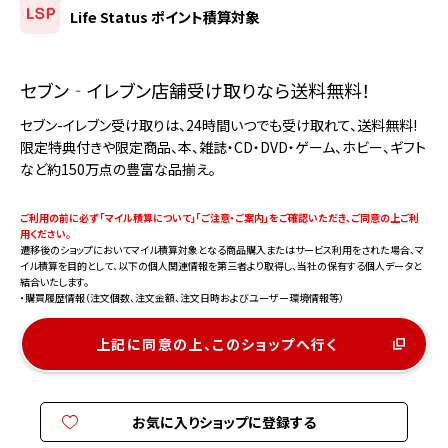
Life Status ポイント積算対象
セブン‐イレブン店舗受け取りなら送料無料！
セブン-イレブン受け取りは、24時間いつでも受け取れて、送料無料!
限定特典付きや限定商品、本、雑誌・CD・DVD・ゲーム、ホビー、ギフト
など約150万点の豊富な品揃え。
ご利用の前に必ず 「マイル積算について」「ご注意・ご案内」をご確認いただき、ご同意の上ご利
用ください。
遷移後のショップにおいてマイル積算対象となる商品購入またはサービス利用をされた場合、マ
イル積算を目的として、以下の個人関連情報を第三者より取得し、当社の保有する個人データと
結合いたします。
・購買履歴情報（注文個数、注文金額、注文日時およびユーザー環境情報等）
上記に同意の上、このショップへ行く
お気に入りショップに登録する