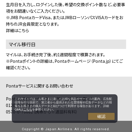
生月日を入力し、ログインした後、希望の交換ポイント数など、必要事
項をお間違いなくご入力ください。
※JMB PontaカードVisa、またはJMBローソンパスVISAカードをお
持ちのJR会員限定となります。
詳細はこちら
マイル移行日
マイルは、お手続き完了後、約1週間程度で積算されます。
※Pontaポイントの詳細は、
Pontaホームページ（Ponta.jp）
にてご
確認ください。
Pontaサービスに関するお問い合わせ
Pontaカスタマーセンター（9時～21時 年中無休)
このサイトでは、お客さまに適したお得な商品やサービスの案内、広告配
信等を行う目的で、第三者から提供された位置情報や広告データなどの情
0120-0-76682
報をお客さまの個人データと結びつけて利用する場合があります。詳細
Q&Aは
こちら
を参照ください。
0570-0-76682（携帯から※通話料有料）
確認
Copyright © Japan Airlines. All rights reserved.