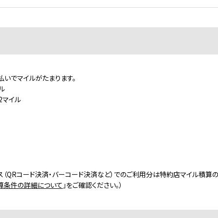
払いでマイルがたまります。
ル
2マイル
ayサービス（QRコード決済・バーコード決済など）でのご利用分は特約店マイル積算
算条件の詳細について
」をご確認ください。）