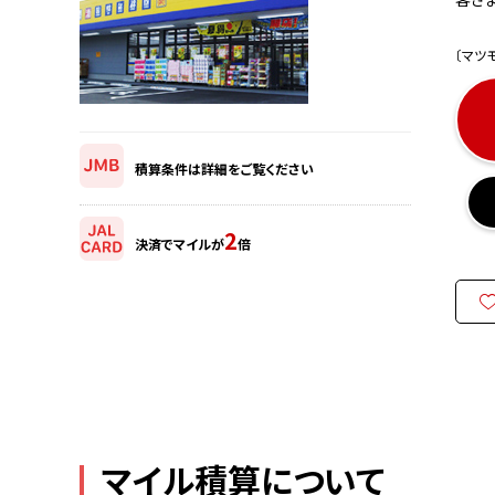
〔マツ
積算条件は詳細をご覧ください
2
決済でマイルが
倍
マイル積算について