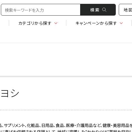
検 索
地
カテゴリ
から探す
キャンペーン
から探す
キヨシ
品、サプリメント、化粧品、日用品、食品、医療・介護用品など、健康・美容用品
まに喜ばれ信頼される店舗として、地域に密着した"かかりつけ"薬局を目指し