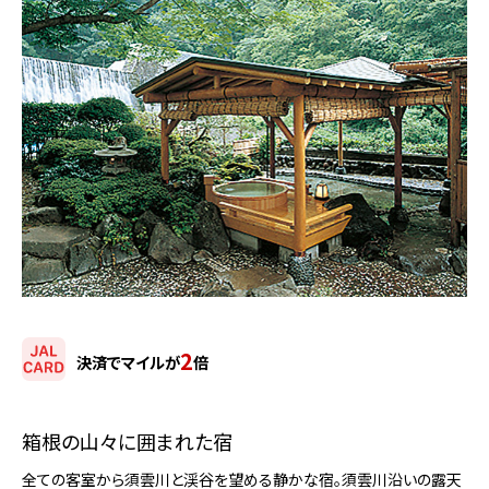
2
決済でマイルが
倍
箱根の山々に囲まれた宿
全ての客室から須雲川と渓谷を望める静かな宿。須雲川沿いの露天