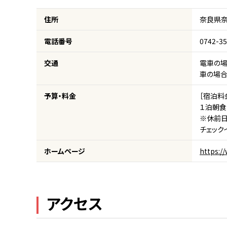
住所
奈良県奈
電話番号
0742-35
交通
電車の場
車の場合
予算・料金
［宿泊料
１泊朝食
※休前日
チェック
ホームページ
https:/
アクセス