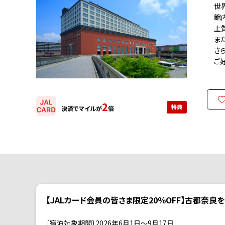
世界
館内
上質
また
さら
ご好
2
決済でマイルが
倍
【JALカード会員の皆さま限定20％OFF】古都奈
〔宿泊対象期間〕2026年6月1日～9月17日