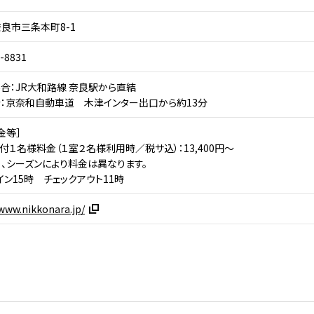
良市三条本町8-1
-8831
合：JR大和路線 奈良駅から直結
：京奈和自動車道 木津インター出口から約13分
金等］
付１名様料金（１室２名様利用時／税サ込）：13,400円～
、シーズンにより料金は異なります。
イン15時 チェックアウト11時
/www.nikkonara.jp/