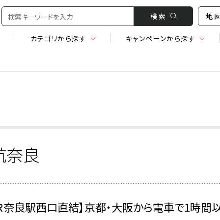
検 索
地
カテゴリ
から探す
キャンペーン
から探す
航奈良
ＪＲ奈良駅西口直結】京都・大阪から電車で1時間