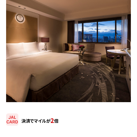
2
決済でマイルが
倍