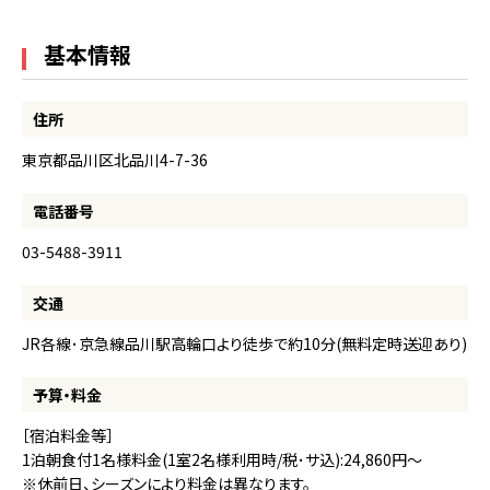
基本情報
住所
東京都品川区北品川4-7-36
電話番号
03-5488-3911
交通
JR各線･京急線品川駅高輪口より徒歩で約10分(無料定時送迎あり)
予算・料金
［宿泊料金等］
1泊朝食付1名様料金(1室2名様利用時/税･サ込):24,860円～
※休前日、シーズンにより料金は異なります。