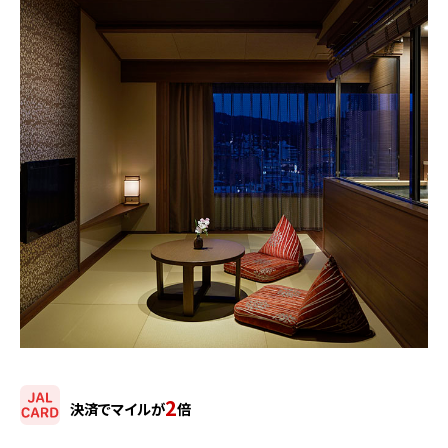
2
決済でマイルが
倍