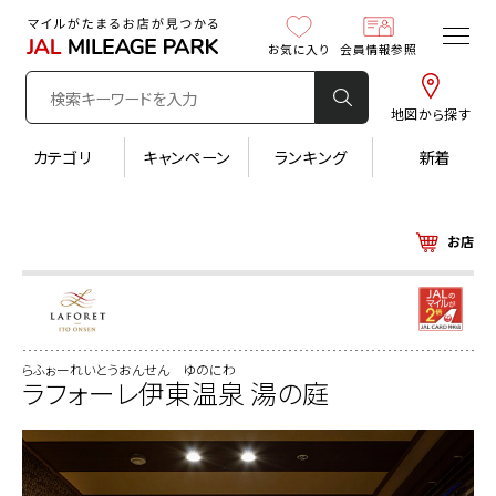
お気に入り
会員情報参照
地図から探す
カテゴリ
キャンペーン
ランキング
新着
お店
らふぉーれいとうおんせん ゆのにわ
ラフォーレ伊東温泉 湯の庭