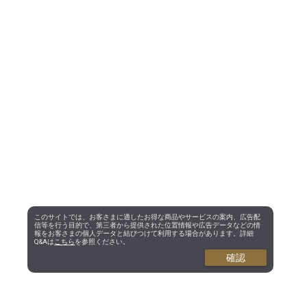
このサイトでは、お客さまに適したお得な商品やサービスの案内、広告配
信等を行う目的で、第三者から提供された位置情報や広告データなどの情
報をお客さまの個人データと結びつけて利用する場合があります。詳細
Q&Aは
こちら
を参照ください。
確認