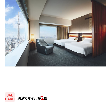
2
決済でマイルが
倍