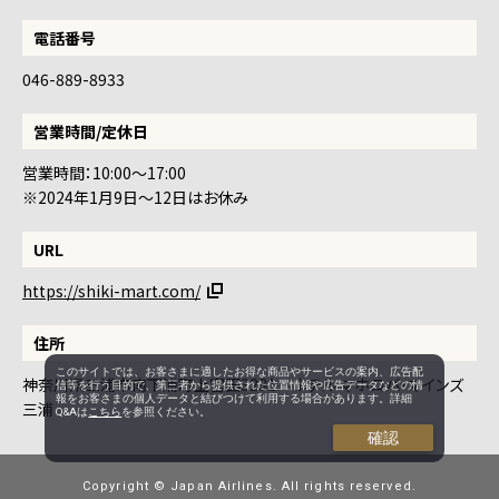
電話番号
046-889-8933
営業時間/定休日
営業時間：10:00～17:00
※2024年1月9日～12日はお休み
URL
https://shiki-mart.com/
住所
このサイトでは、お客さまに適したお得な商品やサービスの案内、広告配
神奈川県三浦市南下浦町上宮田3231 ホテル マホロバ・マインズ
信等を行う目的で、第三者から提供された位置情報や広告データなどの情
報をお客さまの個人データと結びつけて利用する場合があります。詳細
三浦
Q&Aは
こちら
を参照ください。
確認
Copyright © Japan Airlines. All rights reserved.