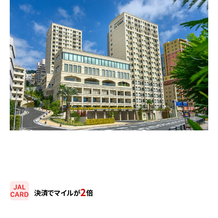
2
決済でマイルが
倍