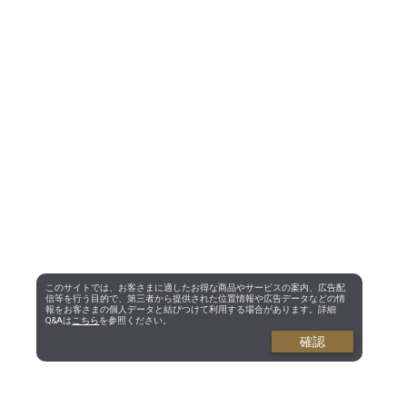
このサイトでは、お客さまに適したお得な商品やサービスの案内、広告配
信等を行う目的で、第三者から提供された位置情報や広告データなどの情
報をお客さまの個人データと結びつけて利用する場合があります。詳細
Q&Aは
こちら
を参照ください。
確認