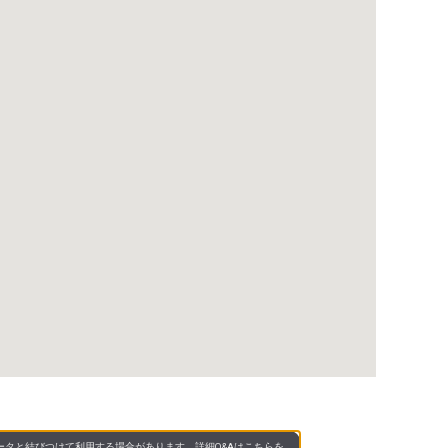
タと結びつけて利用する場合があります。詳細Q&Aは
こちら
を