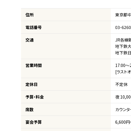
住所
東京都中
電話番号
03-6260
交通
JR各線
地下鉄大
地下鉄日
営業時間
17:00～2
[ラスト
定休日
不定休
予算・料金
夜 10,0
席数
カウンタ
宴会予算
6,600