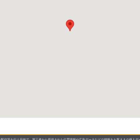
配信等を行う目的で、第三者から提供された位置情報や広告データなどの情報をお客さまの個人デー