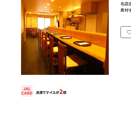
名店
素材
2
決済でマイルが
倍