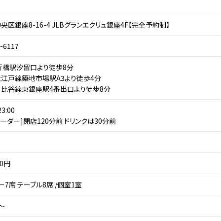
央区銀座8-16-4 JLBグランエクリュ銀座4F【完全予約制】
-6117
新橋駅汐留口より徒歩8分
江戸線築地市場駅A3より徒歩4分
比谷線東銀座駅4番出口より徒歩8分
3:00
オーダー]閉店120分前 ドリンクは30分前
00円
ー7席 テーブル8席 /個室1室
円～