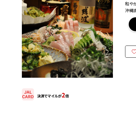
和や
沖縄
2
決済でマイルが
倍