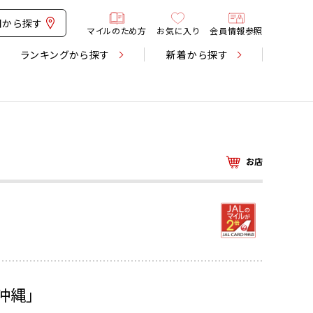
図から探す
マイルのため方
お気に入り
会員情報参照
ランキング
から探す
新着
から探す
お店
沖縄」