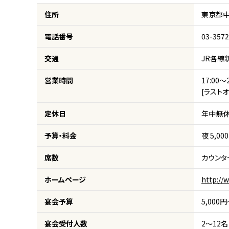
住所
東京都中
電話番号
03-3572
交通
JR各線
営業時間
17:00～
[ラスト
定休日
年中無
予算・料金
夜 5,00
席数
カウンタ
ホームページ
http://
宴会予算
5,000
宴会受付人数
2～12名