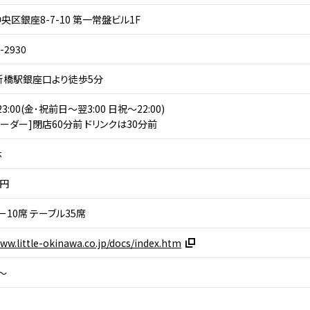
央区銀座8-7-10 第一常盤ビル1F
-2930
新橋駅銀座口より徒歩5分
23:00(金･祝前日～翌3:00 日祝～22:00)
オーダー]閉店60分前 ドリンクは30分前
休
0円
ー10席 テーブル35席
www.little-okinawa.co.jp/docs/index.htm
円～