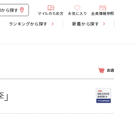
図から探す
マイルのため方
お気に入り
会員情報参照
ランキング
から探す
新着
から探す
お店
李」