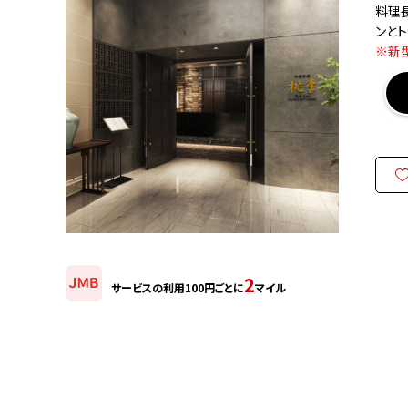
料理
ンと
※新
2
サービスの利用100円ごとに
マイル