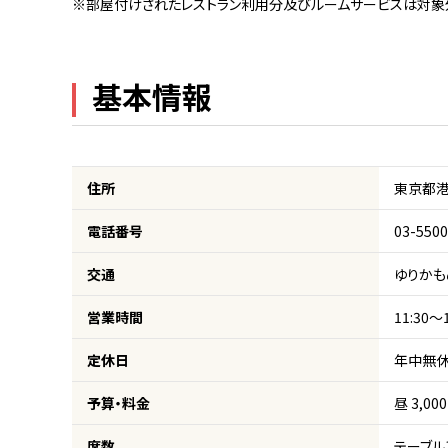
※部屋付けされたレストラン利用分及びルームサービスは対象
基本情報
住所
東京都港
電話番号
03-55
交通
ゆりか
営業時間
11:30～1
定休日
年中無
予算・料金
昼 3,00
席数
テーブル