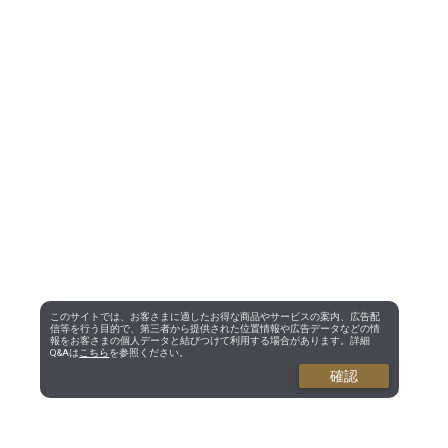
このサイトでは、お客さまに適したお得な商品やサービスの案内、広告配
信等を行う目的で、第三者から提供された位置情報や広告データなどの情
報をお客さまの個人データと結びつけて利用する場合があります。詳細
Q&Aは
こちら
を参照ください。
確認